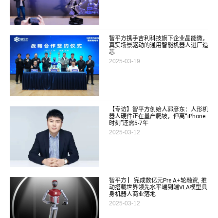
智平方携手吉利科技旗下企业晶能微，
真实场景驱动的通用智能机器人进厂造
芯
2025-03-19
【专访】智平方创始人郭彦东：人形机
器人硬件正在量产爬坡，但离“iPhone
时刻”还需5-7年
2025-03-12
智平方 ▏完成数亿元Pre A+轮融资, 推
动搭载世界领先水平端到端VLA模型具
身机器人商业落地
2025-03-12